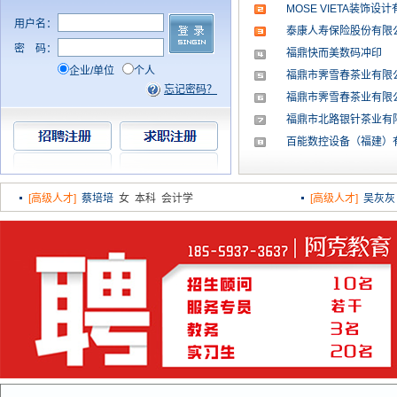
MOSE VIETA装饰设
用户名：
泰康人寿保险股份有限
密
码：
福鼎快而美数码冲印
[高级人才]
叶维旺
男 本科
[高级人才]
陈泽
企业/单位
个人
福鼎市霁雪春茶业有限
忘记密码？
[高级人才]
刘婷
女 本科 食品科学与工程
[高级人才]
陈小
福鼎市霁雪春茶业有限
[高级人才]
蔡培培
女 本科 会计学
[高级人才]
吴灰
福鼎市北路银针茶业有
百能数控设备（福建）
[高级人才]
叶维旺
男 本科
[高级人才]
陈泽
[高级人才]
刘婷
女 本科 食品科学与工程
[高级人才]
陈小
[高级人才]
蔡培培
女 本科 会计学
[高级人才]
吴灰