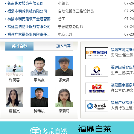
07-26
苍南倪发服饰有限公司
小组长
07-25
福鼎市明威机械有限公司
自动化设备三维设计员
07-24
福鼎市利民建筑五金经营部
普工
07-24
福建晶洁物业服务有限公司
宁德驻京办厨师
07-23
福建广林福茶业有限责任...
电商运营
加入自荐
福鼎市阿克继续教
实习生/招生顾
福建闽威实业股份
生产主管/美工
许笑容
李昌霞
张大贤
福建燕京惠泉啤酒
办公室助理/文
福建广林福茶业有
人资行政主管/电
麻智岚
钟稀杭
李莉莉