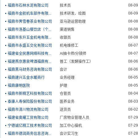
08-09
福鼎市石林水泥有限公司
技术员
08-09
福鼎市金航机车部件有限...
技术研发、绘图
08-08
福鼎市霁雪春茶业有限公司
亚马逊运营助理
08-08
福鼎市洛基山餐饮店（个...
渠道销售
08-08
福鼎市东升五金机电有限...
收银员
08-07
福鼎市永盛五交化有限公司
机电维修工
08-07
福建省全民惠网络科技有...
AI抽卡师/分镜师
08-06
福建燕京惠泉啤酒福鼎有...
普工（发酵操作工）
08-06
福鼎黑马财务咨询有限公司
会计
08-05
福鼎建兴五金水暖商行
业务经理
08-05
福鼎康明医院
护理
08-04
福鼎市新精艺科技有限公司
仓管员
08-03
泰康人寿保险股份有限公司
医养业务
08-02
福鼎市清川物流有限公司
送货员
07-29
福建省奥耀工贸有限公司
厂房物业管理人员
07-29
宁德诚亿精工技术有限公司
加工中心操机
07-28
福鼎市德润商务信息咨询...
会计实习生