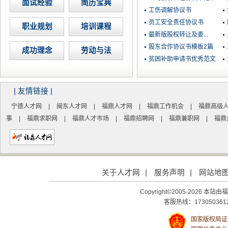
面试经验
简历宝典
工伤调解协议书
员工安全责任协议书
职业规划
培训课程
最新版股权转让及委...
股东合作协议书模板2篇
成功理念
劳动与法
贫困补助申请书优秀范文
| 友情链接 |
宁德人才网
|
闽东人才网
|
福鼎人才网
|
福鼎工作机会
|
福鼎高级
事
|
福鼎求职网
|
福鼎人才市场
|
福鼎招聘网
|
福鼎兼职网
|
福鼎
关于人才网
|
服务声明
|
网站地
Copyright©2005-2026
客服热线：1730503612
国家版权局证号：