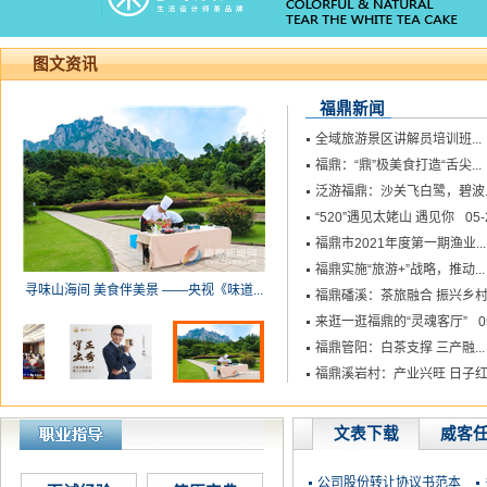
图文资讯
福鼎新闻
全域旅游景区讲解员培训班...
福鼎：“鼎”极美食打造“舌尖...
泛游福鼎：沙关飞白鹭，碧波..
“520”遇见太姥山 遇见你
05-
福鼎市2021年度第一期渔业...
福鼎实施“旅游+”战略，推动...
117亿元！11个项目落地福鼎
福鼎磻溪：茶旅融合 振兴乡
来逛一逛福鼎的“灵魂客厅”
0
福鼎管阳：白茶支撑 三产融...
福鼎溪岩村：产业兴旺 日子
文表下载
威客
公司股份转让协议书范本