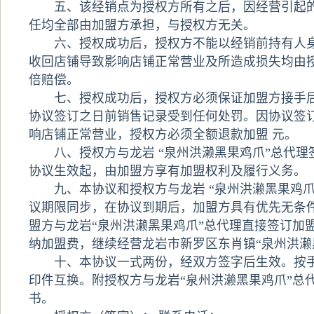
五、该经销点为授权方所有之后，因经营引起的
任均全部由加盟方承担，与授权方无关。
六、授权成功后，授权方不能以经销前持有人身
收回店铺导致影响店铺正常营业及所造成损失均由
倍赔偿。
七、授权成功后，授权方必须保证加盟方接手后
协议签订之日前销售记录受到任何处罚。因协议签
响店铺正常营业，授权方必须全额退款加盟 元。
八、授权方与龙岩 “泉州洪濑黑果鸡爪”总代理
协议生效起，由加盟方享有加盟权利及履行义务。
九、本协议和授权方与龙岩 “泉州洪濑黑果鸡爪
议期限同步，在协议到期后，加盟方具有优先无条
盟方与龙岩“泉州洪濑黑果鸡爪”总代理直接签订加
纳加盟费，继续经营龙岩市新罗区东肖镇“泉州洪濑
十、本协议一式两份，经双方签字后生效。按手
印件互换。附授权方与龙岩“泉州洪濑黑果鸡爪”总
书。