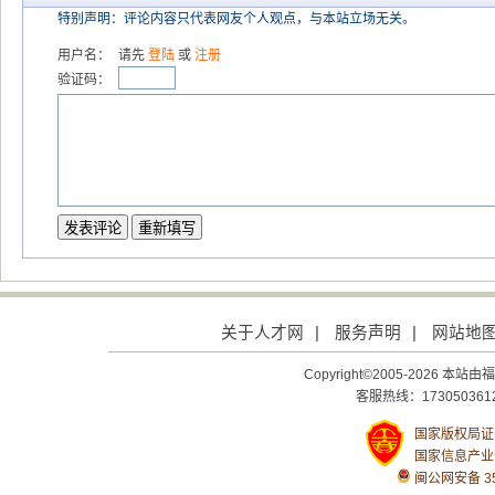
特别声明：评论内容只代表网友个人观点，与本站立场无关。
用户名：
请先
登陆
或
注册
验证码：
关于人才网
|
服务声明
|
网站地
Copyright©2005-2026
客服热线：1730503612
国家版权局证号：
国家信息产业
闽公网安备 350