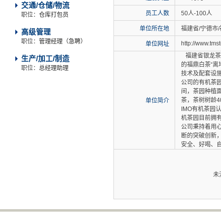
交通/仓储/物流
员工人数
50人-100人
职位：
仓库打包员
单位所在地
福建省/宁德市/
高级管理
职位：
管理经理（急聘）
http://www.tms
单位网址
福建省银龙茶
生产/加工/制造
的福鼎白茶“离
职位：
总经理助理
技术及配套设
公司的有机茶园
间，茶园种植面
茶，茶树树龄4
单位简介
IMO有机茶园
机茶园目前拥有
公司秉持着用
断的突破创新
安全、好喝、
未