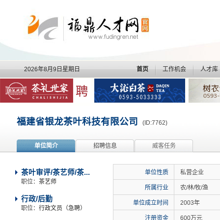
2026年8月9日星期日
首页
工作机会
人才库
福建省银龙茶叶科技有限公司
(ID:7762)
单位简介
招聘信息
威客任务
茶叶审评/茶艺师/茶...
单位性质
私营企业
职位：
茶艺师
所属行业
农/林/牧/渔
行政/后勤
单位成立时间
2003年
职位：
行政文员（急聘）
注册资金
600万元