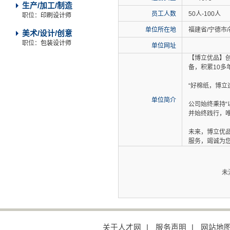
生产/加工/制造
员工人数
50人-100人
职位：
印刷设计师
单位所在地
福建省/宁德市/
美术/设计/创意
职位：
包装设计师
单位网址
【博立优品】
备，积累10多
“好棉纸，博
单位简介
公司始终秉持
并始终践行，
未来，博立优
服务，竭诚为
未
关于人才网
|
服务声明
|
网站地