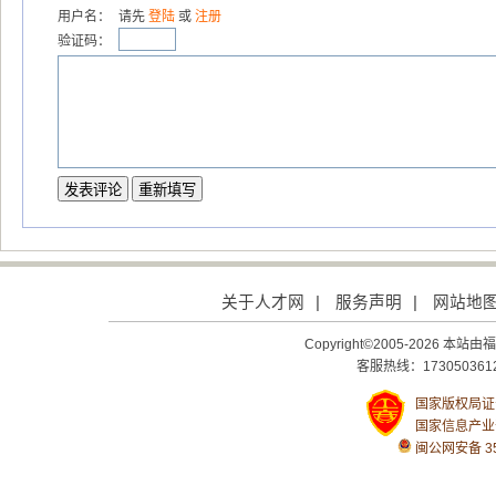
用户名：
请先
登陆
或
注册
验证码：
关于人才网
|
服务声明
|
网站地
Copyright©2005-2026
客服热线：1730503612
国家版权局证号：
国家信息产业
闽公网安备 350