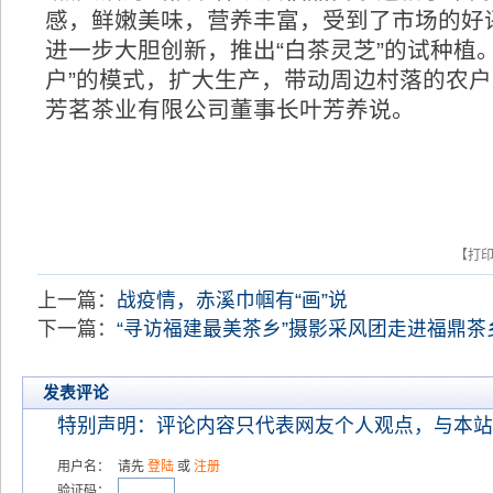
感，鲜嫩美味，营养丰富，受到了市场的好评
进一步大胆创新，推出“白茶灵芝”的试种植。
户”的模式，扩大生产，带动周边村落的农户
芳茗茶业有限公司董事长叶芳养说。
【打
上一篇：
战疫情，赤溪巾帼有“画”说
下一篇：
“寻访福建最美茶乡”摄影采风团走进福鼎茶
发表评论
特别声明：评论内容只代表网友个人观点，与本站
用户名：
请先
登陆
或
注册
验证码：