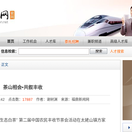
首页
工作机会
人才库
兼职频道
高级人才库
信息检索：
人才搜索
 正文
茶山相会•共叙丰收
41:42 点击数：
17887
作者：谢树渊 来源：福鼎新闻网
生态白茶” 第二届中国农民丰收节茶会活动在太姥山镇方家