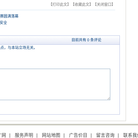
【打印此文】
【收藏此文】
【关闭窗口】
决赛圆满落幕
安全
目前共有 0 条评论
观点，与本站立场无关。
才网
|
服务声明
|
网站地图
|
广告价目
|
留言咨询
|
联系我