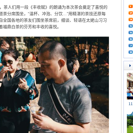
，茶人们用一段《丰收赋》的朗诵为本次茶会奠定了喜悦的
道茶分席围坐，“温杯、冲泡、分饮…”用精湛的茶技还原每
自全国各地的茶友们围坐茶席前，细谈、轻语在太姥山习习
着福鼎白茶的芬芳和丰收的喜悦。
1