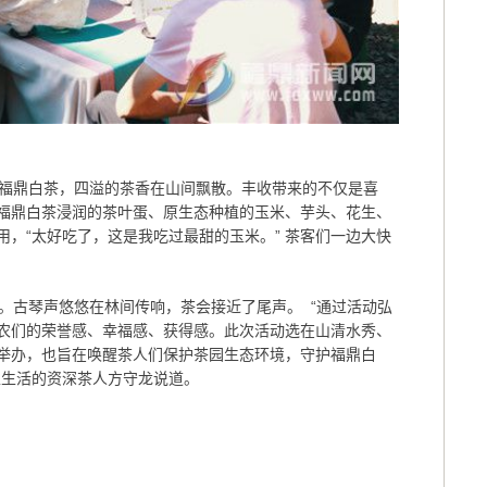
福鼎白茶，四溢的茶香在山间飘散。丰收带来的不仅是喜
福鼎白茶浸润的茶叶蛋、原生态种植的玉米、芋头、花生、
，“太好吃了，这是我吃过最甜的玉米。” 茶客们一边大快
。古琴声悠悠在林间传响，茶会接近了尾声。 “通过活动弘
农们的荣誉感、幸福感、获得感。此次活动选在山清水秀、
举办，也旨在唤醒茶人们保护茶园生态环境，守护福鼎白
上生活的资深茶人方守龙说道。