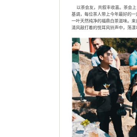
以茶会友，共叙丰收喜。茶会上
基调，每位茶人带上今年最好的一
一叶天然纯净的福鼎白茶滋味。来
清风敲打着的悦耳风铃声中，荡漾