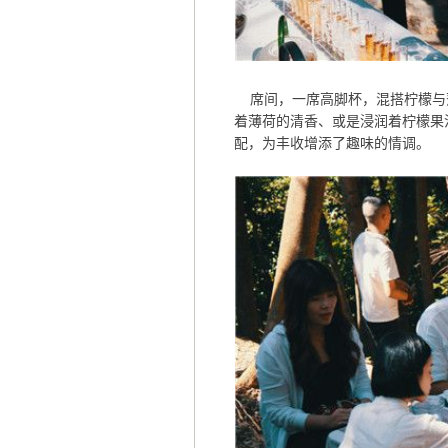
席间，一席高脚杯，混搭柠檬与
着薄荷的清香、或是浸润着柠檬果
配，为丰收增添了趣味的情调。