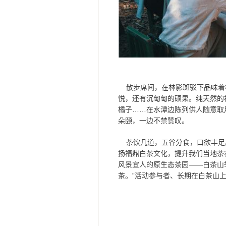
散步席间，在林影斑驳下品味着
悦，还有沉甸甸的硕果。纯天然的
橘子……在水潭边陈列供人随意取用
朵颐，一边不禁赞叹。
茶饮几道，五谷分食，口欲丰足
扬福鼎白茶文化，提升我们当地茶
风景宜人的原生态茶园——白茶山
茶。”活动参与者、长期在白茶山