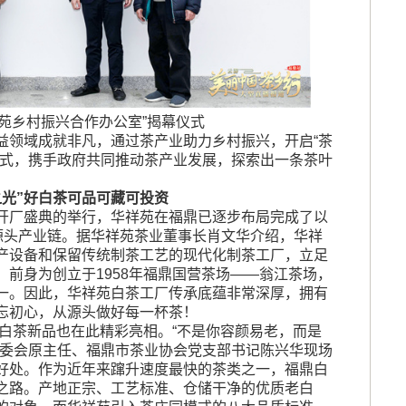
祥苑乡村振兴合作办公室”揭幕仪式
益领域成就非凡，通过茶产业助力乡村振兴，开启“茶
模式，携手政府共同推动茶产业发展，探索出一条茶叶
之光”好白茶可品可藏可投资
开厂盛典的举行，华祥苑在福鼎已逐步布局完成了以
茶源头产业链。据华祥苑茶业董事长肖文华介绍，华祥
产设备和保留传统制茶工艺的现代化制茶工厂，立足
前身为创立于1958年福鼎国营茶场——翁江茶场，
一。因此，华祥苑白茶工厂传承底蕴非常深厚，拥有
忘初心，从源头做好每一杯茶！
年白茶新品也在此精彩亮相。“不是你容颜易老，而是
常委会原主任、福鼎市茶业协会党支部书记陈兴华现场
好处。作为近年来蹿升速度最快的茶类之一，福鼎白
之路。产地正宗、工艺标准、仓储干净的优质老白