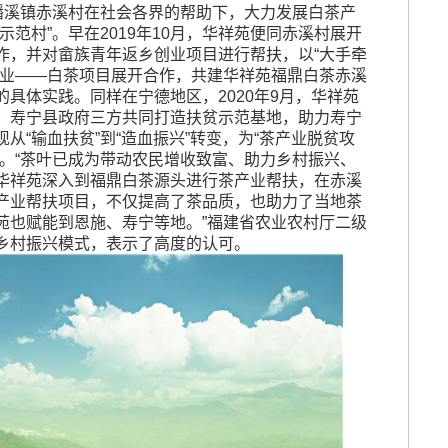
，磻溪镇赤溪村在社会各界的帮助下，大力发展白茶产
示范村”。早在2019年10月，华祥苑便同赤溪村展开
作，并对畲族青年返乡创业项目进行帮扶，以“大手牵
产业——白茶项目展开合作，共建华祥苑福鼎白茶赤溪
具体实践。同样在宁德地区，2020年9月，华祥苑
、寿宁县政府三方共同打造扶贫示范基地，助力寿宁
从“输血扶贫”到“造血振兴”转变，为“茶产业脱贫攻
式。“茶叶已成为带动农民增收致富、助力乡村振兴、
华祥苑深入到福鼎白茶源头进行茶产业帮扶，在赤溪
产业帮扶项目，不仅提高了茶品质，也助力了当地茶
苑也赋能到恩施、寿宁等地。”福建省农业农村厅二级
乡村振兴模式，表示了高度的认可。