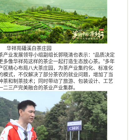
华祥苑磻溪白茶庄园
茶产业发展领导小组副组长郭晓清也表示：“品质决定
更多像华祥苑这样的茶企一起打造生态放心茶。”多年
产区精心布局八大茶庄园，为茶产业集约化、标准化
的模式，不仅解决了部分茶农的就业问题，增加了当
种茶和制茶技术；同时带动了旅游、包装设计、工艺
一二三产完美融合的茶业产业集群。