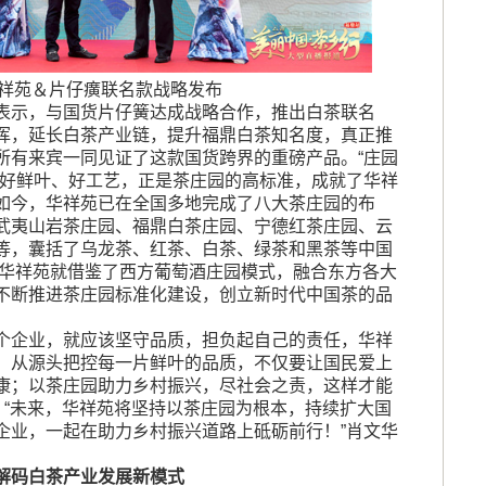
祥苑＆片仔癀联名款战略发布
表示，与国货片仔簧达成战略合作，推出白茶联名
挥，延长白茶产业链，提升福鼎白茶知名度，真正推
所有来宾一同见证了这款国货跨界的重磅产品。“庄园
、好鲜叶、好工艺，正是茶庄园的高标准，成就了华祥
如今，华祥苑已在全国多地完成了八大茶庄园的布
武夷山岩茶庄园、福鼎白茶庄园、宁德红茶庄园、云
等，囊括了乌龙茶、红茶、白茶、绿茶和黑茶等中国
，华祥苑就借鉴了西方葡萄酒庄园模式，融合东方各大
不断推进茶庄园标准化建设，创立新时代中国茶的品
个企业，就应该坚守品质，担负起自己的责任，华祥
，从源头把控每一片鲜叶的品质，不仅要让国民爱上
康；以茶庄园助力乡村振兴，尽社会之责，这样才能
。“未来，华祥苑将坚持以茶庄园为根本，持续扩大国
企业，一起在助力乡村振兴道路上砥砺前行！”肖文华
解码白茶产业发展新模式