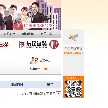
高薪职位
新闻资讯
客服中心
普通会员
访问数：
378
剩余时间
操作
共有
0
页 / 当前第
1
页 转至