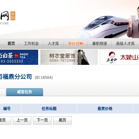
首页
工作机会
人才库
兼职频道
高级人才库
司福鼎分公司
(ID:18564)
威客任务
编号
任务标题
悬赏价格
首页
上一页
下一页
尾页