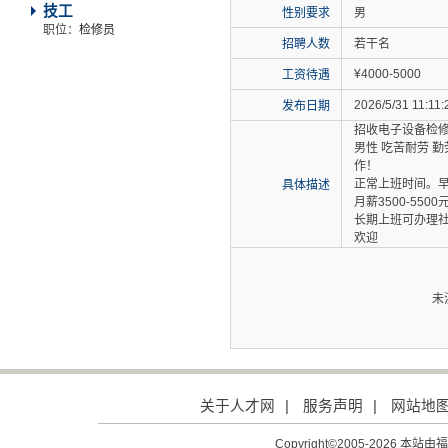
技工
性别要求
男
职位：
检修员
招聘人数
若干名
¥4000-5000
工资待遇
2026/5/31 11:11:
发布日期
招收电子设备检修员
男性 吃苦耐劳 
作！
正常上班时间。早
具体描述
月薪3500-5500
长期上班可办理
欢迎
未
关于人才网
|
服务声明
|
网站地
Copyright©2005-2026