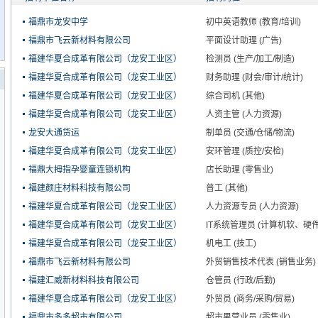
福鼎市龙安中学
初中英语教师 (教育/培训)
福鼎市飞云新材料有限公司
平面设计助理 (广告)
福建华夏合成革有限公司（龙安工业区）
检测员 (生产/加工/制造)
福建华夏合成革有限公司（龙安工业区）
财务助理 (财会/审计/统计)
福建华夏合成革有限公司（龙安工业区）
综合司机 (其他)
福建华夏合成革有限公司（龙安工业区）
人资主管 (人力资源)
龙安大通货运
制单员 (交通/仓储/物流)
福建华夏合成革有限公司（龙安工业区）
安环管理 (质控/安检)
福鼎大拇指孕婴童连锁机构
店长助理 (零售业)
福建颜庄材料科技有限公司
普工 (其他)
福建华夏合成革有限公司（龙安工业区）
人力资源专员 (人力资源)
福建华夏合成革有限公司（龙安工业区）
IT系统管理员 (计算机软、硬件/
福建华夏合成革有限公司（龙安工业区）
机电工 (技工)
福鼎市飞云新材料有限公司
外贸销售技术代表 (销售业务)
福建汇威新材料科技有限公司
仓管员 (行政/后勤)
福建华夏合成革有限公司（龙安工业区）
外贸员 (商务/采购/贸易)
福鼎市多多超市有限公司
超市男营业员 (零售业)