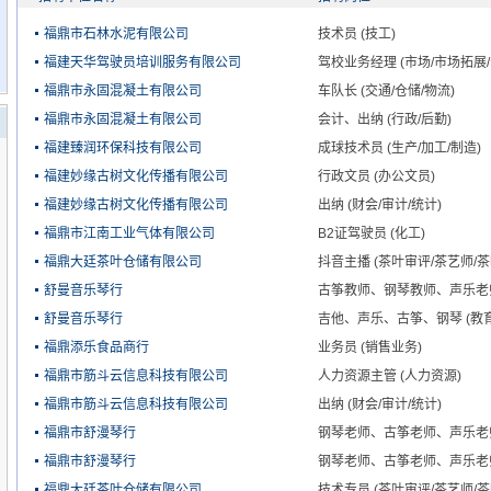
福鼎市石林水泥有限公司
技术员 (技工)
福建天华驾驶员培训服务有限公司
驾校业务经理 (市场/市场拓展/
福鼎市永固混凝土有限公司
车队长 (交通/仓储/物流)
福鼎市永固混凝土有限公司
会计、出纳 (行政/后勤)
福建臻润环保科技有限公司
成球技术员 (生产/加工/制造)
福建妙缘古树文化传播有限公司
行政文员 (办公文员)
福建妙缘古树文化传播有限公司
出纳 (财会/审计/统计)
福鼎市江南工业气体有限公司
B2证驾驶员 (化工)
福鼎大廷茶叶仓储有限公司
抖音主播 (茶叶审评/茶艺师/
舒曼音乐琴行
古筝教师、钢琴教师、声乐老师’
舒曼音乐琴行
吉他、声乐、古筝、钢琴 (教育
福鼎添乐食品商行
业务员 (销售业务)
福鼎市筋斗云信息科技有限公司
人力资源主管 (人力资源)
福鼎市筋斗云信息科技有限公司
出纳 (财会/审计/统计)
福鼎市舒漫琴行
钢琴老师、古筝老师、声乐老师 
福鼎市舒漫琴行
钢琴老师、古筝老师、声乐老师 
福鼎大廷茶叶仓储有限公司
技术专员 (茶叶审评/茶艺师/