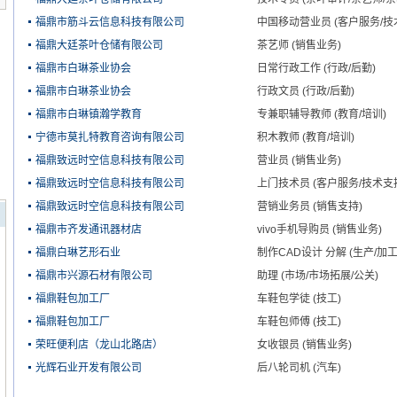
福鼎市筋斗云信息科技有限公司
中国移动营业员 (客户服务/技
福鼎大廷茶叶仓储有限公司
茶艺师 (销售业务)
福鼎市白琳茶业协会
日常行政工作 (行政/后勤)
福鼎市白琳茶业协会
行政文员 (行政/后勤)
福鼎市白琳镇瀚学教育
专兼职辅导教师 (教育/培训)
宁德市莫扎特教育咨询有限公司
积木教师 (教育/培训)
福鼎致远时空信息科技有限公司
营业员 (销售业务)
福鼎致远时空信息科技有限公司
上门技术员 (客户服务/技术支
福鼎致远时空信息科技有限公司
营销业务员 (销售支持)
福鼎市齐发通讯器材店
vivo手机导购员 (销售业务)
福鼎白琳艺形石业
制作CAD设计 分解 (生产/加工
福鼎市兴源石材有限公司
助理 (市场/市场拓展/公关)
福鼎鞋包加工厂
车鞋包学徒 (技工)
福鼎鞋包加工厂
车鞋包师傅 (技工)
荣旺便利店（龙山北路店）
女收银员 (销售业务)
光辉石业开发有限公司
后八轮司机 (汽车)